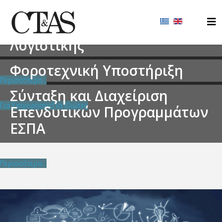
Εξειδικευμένες Υπηρεσίες
Λογιστικής
Φοροτεχνική Υποστήριξη
Περισσότερα...
Σύνταξη και Διαχείριση
Για Επιχειρήσεις
Για Ιδιώτες
Επενδυτικών Προγραμμάτων
ΕΣΠΑ
Περισσότερα...