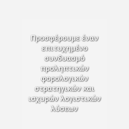
Προσφέρουμε έναν
επιτυχημένο
συνδυασμό
προληπτικών
φορολογικών
στρατηγικών και
ισχυρών λογιστικών
λύσεων