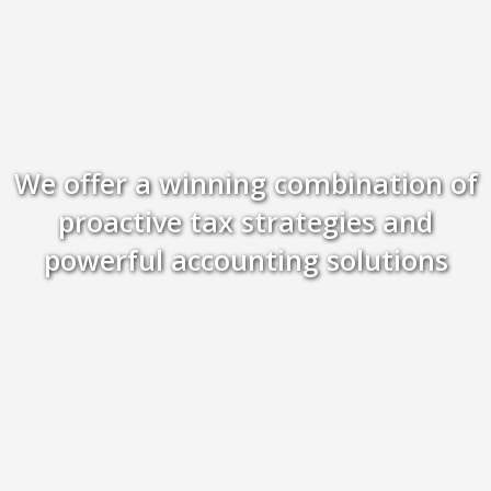
We offer a winning combination of
proactive tax strategies and
powerful accounting solutions