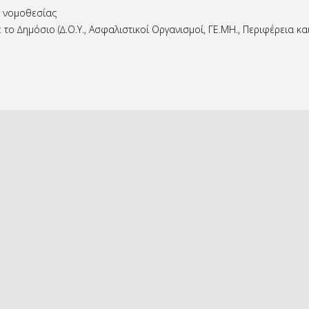
ς νομοθεσίας
 ∆ημόσιο (∆.Ο.Υ., Ασφαλιστικοί Οργανισμοί, ΓΕ.ΜΗ., Περιφέρεια και