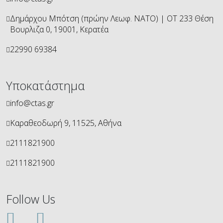
Δημάρχου Μπότση (πρώην Λεωφ. ΝΑΤΟ) | ΟΤ 233 Θέση
Βουρλιζα 0, 19001, Κερατέα
22990 69384
Υποκατάστημα
info@ctas.gr
Καραθεοδωρή 9, 11525, Αθήνα
2111821900
2111821900
Follow Us