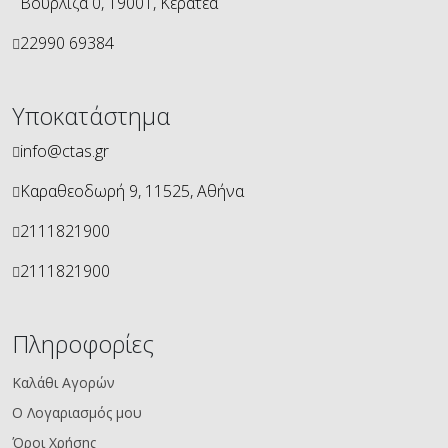
Βουρλιζα 0, 19001, Κερατέα
22990 69384
Υποκατάστημα
info@ctas.gr
Καραθεοδωρή 9, 11525, Αθήνα
2111821900
2111821900
Πληροφορίες
Καλάθι Αγορών
Ο Λογαριασμός μου
Όροι Χρήσης